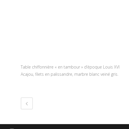
Table chiffonnière « en tambour » d’époque Louis XVI
Acajou, filets en palissandre, marbre blanc veiné gris.